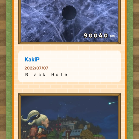
pts
KakiP
2022/07/07
Ｂｌａｃｋ Ｈｏｌｅ