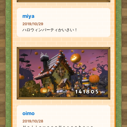
miya
2019/10/29
ハロウィンパーティかいさい！
pts
oimo
2019/10/28
ＨａｌｌｏｗｅｅｎＨｅｘｅｎｈａｕｓ