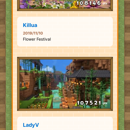
pts
Killua
2019/11/10
Flower Festival
pts
LadyV