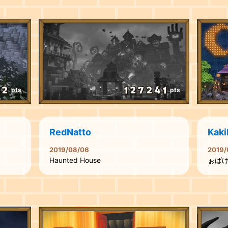
pts
pts
RedNatto
Kaki
2019/08/06
2019/
Haunted House
ぉば