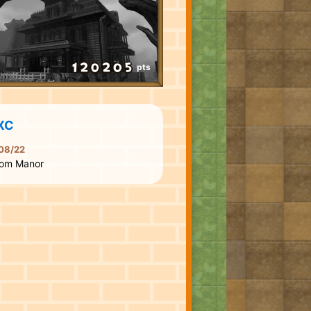
pts
XC
08/22
tom Manor