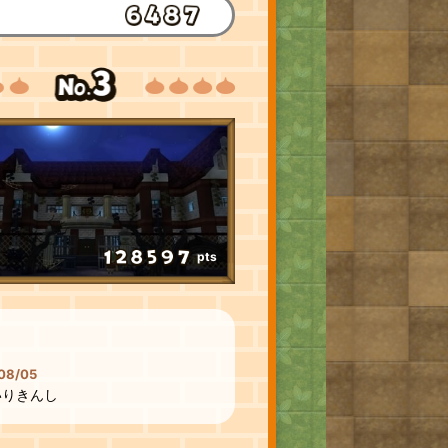
pts
08/05
いりきんし