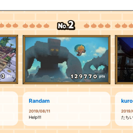
pts
pts
Randam
kuro
2019/08/11
2019/
Help!!!
たち