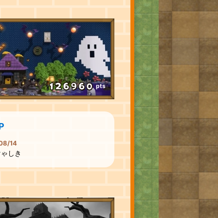
pts
P
08/14
けゃしき