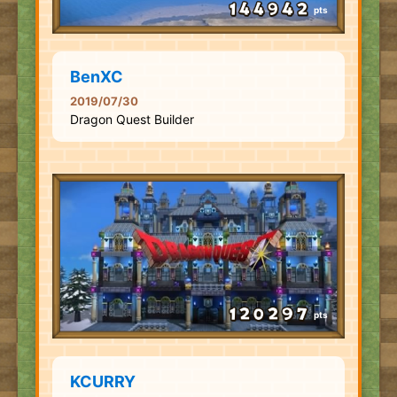
pts
BenXC
2019/07/30
Dragon Quest Builder
pts
KCURRY