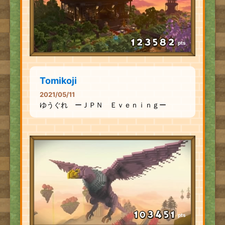
pts
Tomikoji
2021/05/11
ゆうぐれ ーＪＰＮ Ｅｖｅｎｉｎｇー
pts