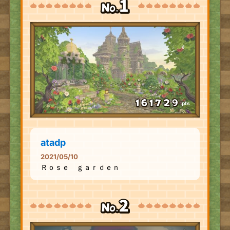
pts
atadp
2021/05/10
Ｒｏｓｅ ｇａｒｄｅｎ