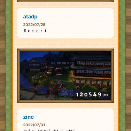
atadp
2022/07/25
Ｒｅｓｏｒｔ
pts
zinc
2022/07/31
やまあいのおんせんりょかん