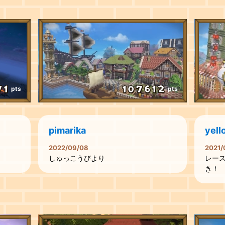
pts
pts
pimarika
yell
2022/09/08
2021/
しゅっこうびより
レー
き！