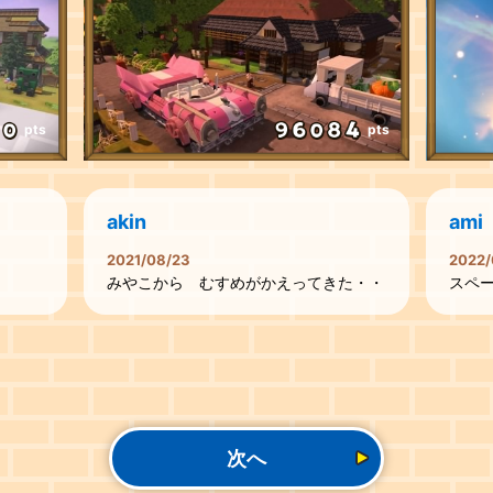
pts
pts
akin
ami
2021/08/23
2022/
みやこから むすめがかえってきた・・
スペ
次へ