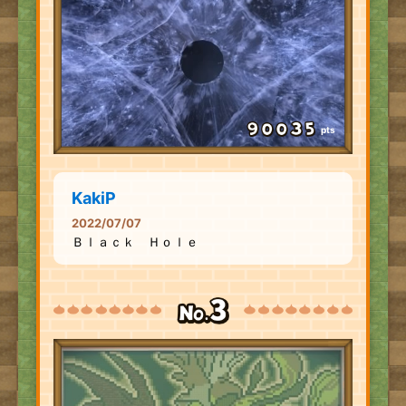
pts
KakiP
2022/07/07
Ｂｌａｃｋ Ｈｏｌｅ