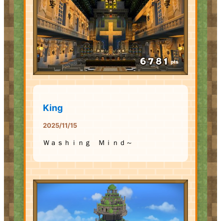
pts
King
2025/11/15
Ｗａｓｈｉｎｇ Ｍｉｎｄ～