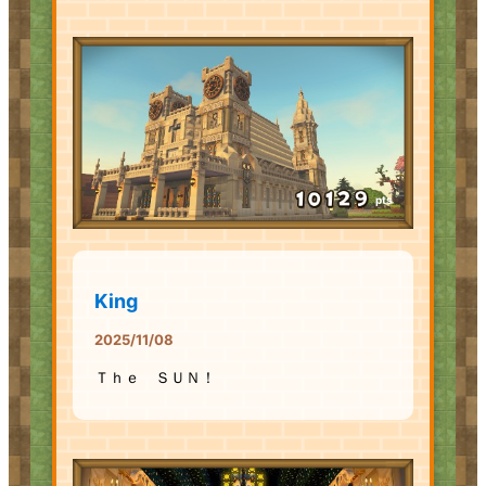
pts
King
2025/11/08
Ｔｈｅ ＳＵＮ！