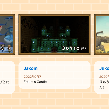
pts
pts
Jaxom
Juk
2022/10/17
2020/
びとた
Esturk’s Castle
りゅ
ん）