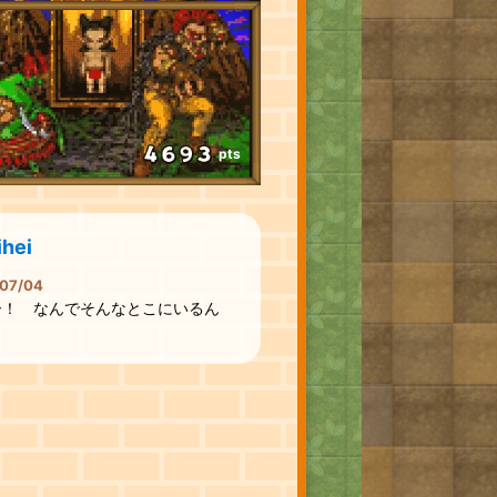
pts
hei
07/04
ー！ なんでそんなとこにいるん
？