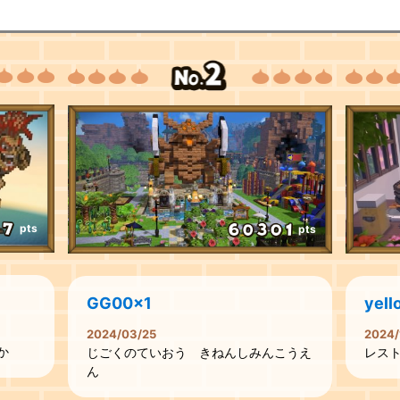
pts
pts
GG00x1
yell
2024/03/25
2024/
か
じごくのていおう きねんしみんこうえ
レス
ん