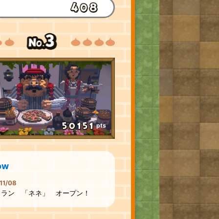
pts
ow
11/08
トラン 「ネネ」 オープン！