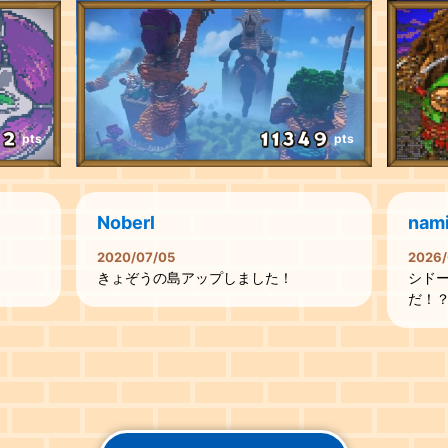
pts
pts
Noberl
nami
2020/07/05
2026/
きょぞうの島アップしました！
シド
だ！