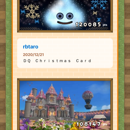
pts
rbtaro
2020/12/21
ＤＱ Ｃｈｒｉｓｔｍａｓ Ｃａｒｄ
pts