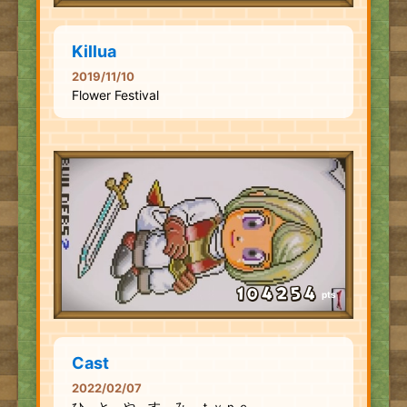
Killua
2019/11/10
Flower Festival
pts
Cast
2022/02/07
ひ と や す み ｔｙｐｅ