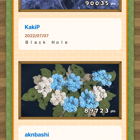
pts
KakiP
2022/07/07
Ｂｌａｃｋ Ｈｏｌｅ
pts
aknbashi